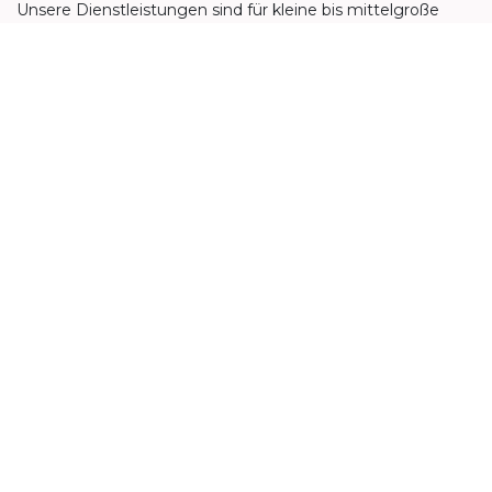
Unsere Dienstleistungen sind für kleine bis mittelgroße
Unternehmen konzipiert, die ihre Prozesse und
Zusammenarbeit optimieren möchten.
Navigation
Home
Unternehmensberatung
Fortbildung
Kompetenz, die wirkt
Rechtliches
Impressum
Datenschutzerklärung
Verträge kündigen